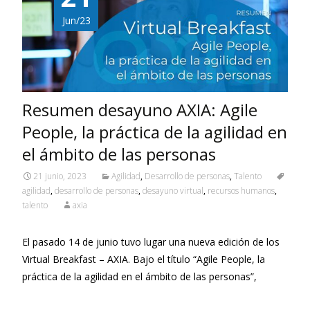
o
dI
A
o
n
p
Jun/23
k
p
Resumen desayuno AXIA: Agile
People, la práctica de la agilidad en
el ámbito de las personas
21 junio, 2023
Agilidad
,
Desarrollo de personas
,
Talento
agilidad
,
desarrollo de personas
,
desayuno virtual
,
recursos humanos
,
talento
axia
El pasado 14 de junio tuvo lugar una nueva edición de los
Virtual Breakfast – AXIA. Bajo el título “Agile People, la
práctica de la agilidad en el ámbito de las personas”,
Leer más…