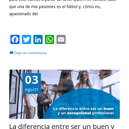
que una de mis pasiones es el fútbol y, cómo no,
apasionado del
Leer más…
F
T
Li
W
E
ac
w
n
h
m
Deja un comentario
e
itt
k
at
ai
b
er
e
s
l
o
dI
A
03
o
n
p
Ago/21
k
p
La diferencia entre ser un buen y