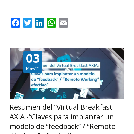
Leer más…
F
T
Li
W
E
ac
w
n
h
m
e
itt
k
at
ai
b
er
e
s
l
03
o
dI
A
o
n
p
May/21
k
p
Resumen del “Virtual Breakfast
AXIA -“Claves para implantar un
modelo de “feedback” / “Remote