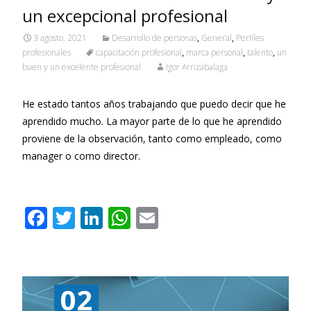
un excepcional profesional
3 agosto, 2021
Desarrollo de personas
,
General
,
Perfiles
profesionales
capacitación profesional
,
marca personal
,
talento
,
un
buen y un excelente profesional
Igor Arrizabalaga
He estado tantos años trabajando que puedo decir que he
aprendido mucho. La mayor parte de lo que he aprendido
proviene de la observación, tanto como empleado, como
manager o como director.
Leer más…
F
T
Li
W
E
ac
w
n
h
m
e
itt
k
at
ai
b
er
e
s
l
02
o
dI
A