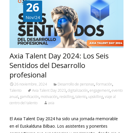
26
Nov/24
Axia Talent Day 2024: Los Seis
Sentidos del Desarrollo
profesional
26 noviembre, 2024
Desarrollo de personas
,
Formación
,
Talento
Axia Talent Day 2023
,
digitalización
,
engagement
,
evento
anual
,
gamificación
,
motivación
,
reskilling
,
talento
,
upskilling
,
viaje al
centro del talento
axia
El Axia Talent Day 2024 ha sido una jornada memorable
en el Euskalduna Bilbao. Los asistentes y ponentes