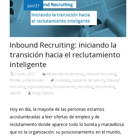
o
n
p
Jun/21
k
p
Inbound Recruiting: iniciando la
transición hacia el reclutamiento
inteligente
2 junio, 2021
Desarrollo de personas
,
Inbound recruiting
,
Perfiles profesionales
candidato
,
captación de talento
,
Inbound
recruiting
,
organizaciones
,
reclutamiento
,
recruiting
,
recruitment
,
talento
Diego Sancho
Hoy en día, la mayoría de las personas estamos
acostumbradas a leer ofertas de empleo y de
reclutamiento donde aparece todo lo bonita y maravillosa
que es la organización: su posicionamiento en el mundo,