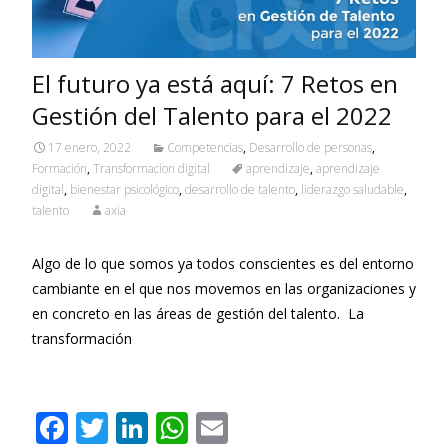
El futuro ya está aquí: 7 Retos en
Gestión del Talento para el 2022
17 enero, 2022
Competencias
,
Desarrollo de personas
,
Formación
,
Transformacion digital
aprendizaje
,
aprendizaje
digital
,
bienestar psicológico
,
desarrollo de talento
,
liderazgo saludable
,
talento
axia
Algo de lo que somos ya todos conscientes es del entorno
cambiante en el que nos movemos en las organizaciones y
en concreto en las áreas de gestión del talento. La
transformación
Leer más…
F
T
Li
W
E