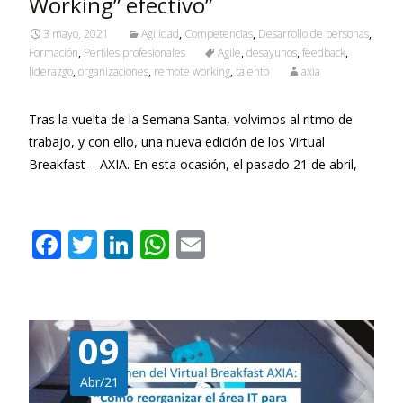
Working” efectivo”
3 mayo, 2021
Agilidad
,
Competencias
,
Desarrollo de personas
,
Formación
,
Perfiles profesionales
Agile
,
desayunos
,
feedback
,
liderazgo
,
organizaciones
,
remote working
,
talento
axia
Tras la vuelta de la Semana Santa, volvimos al ritmo de
trabajo, y con ello, una nueva edición de los Virtual
Breakfast – AXIA. En esta ocasión, el pasado 21 de abril,
Leer más…
F
T
Li
W
E
ac
w
n
h
m
e
itt
k
at
ai
b
er
e
s
l
09
o
dI
A
o
n
p
Abr/21