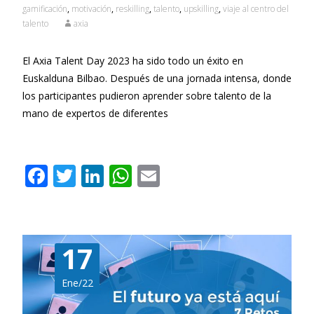
gamificación
,
motivación
,
reskilling
,
talento
,
upskilling
,
viaje al centro del
talento
axia
El Axia Talent Day 2023 ha sido todo un éxito en
Euskalduna Bilbao. Después de una jornada intensa, donde
los participantes pudieron aprender sobre talento de la
mano de expertos de diferentes
Leer más…
F
T
Li
W
E
ac
w
n
h
m
e
itt
k
at
ai
b
er
e
s
l
17
o
dI
A
o
n
p
Ene/22
k
p