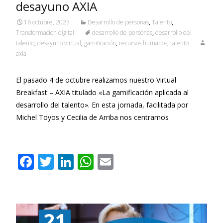
desayuno AXIA
16 octubre, 2023
Desarrollo de personas
,
Talento
,
Transformacion digital
desarrollo de personas
,
desarrollo del
talento
,
desayuno virtual
,
gamificación
,
recursos humanos
,
talento
axia
El pasado 4 de octubre realizamos nuestro Virtual
Breakfast – AXIA titulado «La gamificación aplicada al
desarrollo del talento». En esta jornada, facilitada por
Michel Toyos y Cecilia de Arriba nos centramos
Leer más…
F
T
Li
W
E
ac
w
n
h
m
e
itt
k
at
ai
b
er
e
s
l
21