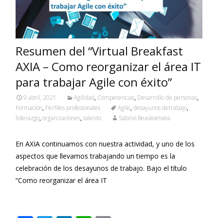
k
p
Resumen del “Virtual Breakfast
AXIA – Como reorganizar el área IT
para trabajar Agile con éxito”
9 abril, 2021
Agilidad
,
Competencias
,
Desarrollo de personas
,
Formación
,
Perfiles profesionales
Agile
,
desayunos detrabajo
,
liderazgo
,
organizaciones
,
talento
Sabino Beaskoetxea
En AXIA continuamos con nuestra actividad, y uno de los
aspectos que llevamos trabajando un tiempo es la
celebración de los desayunos de trabajo. Bajo el título
“Como reorganizar el área IT
Leer más…