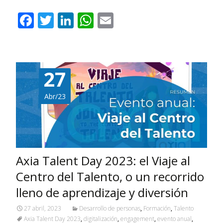
F
T
Li
W
E
ac
w
n
h
m
e
itt
k
at
ai
b
er
e
s
l
27
o
dI
A
o
n
p
Abr/23
k
p
Axia Talent Day 2023: el Viaje al
Centro del Talento, o un recorrido
lleno de aprendizaje y diversión
27 abril, 2023
Desarrollo de personas
,
Formación
,
Talento
Axia Talent Day 2023
,
digitalización
,
engagement
,
evento anual
,