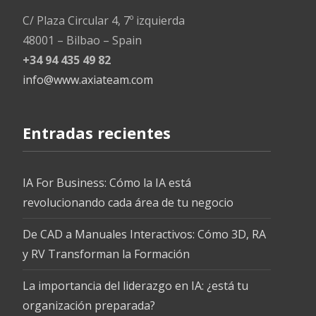
o
dI
A
o
n
p
C/ Plaza Circular 4, 7º izquierda
k
p
48001 – Bilbao – Spain
+34 94 435 49 82
info@www.axiateam.com
Entradas recientes
IA For Business: Cómo la IA está
revolucionando cada área de tu negocio
De CAD a Manuales Interactivos: Cómo 3D, RA
y RV Transforman la Formación
La importancia del liderazgo en IA: ¿está tu
organización preparada?