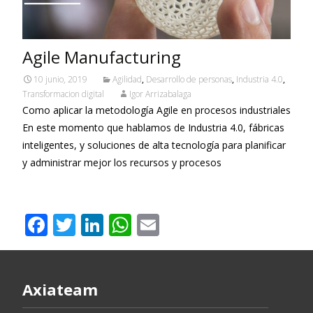
Agile Manufacturing
10 junio, 2019
Agilidad
,
Desarrollo de personas
,
Industria 4.0
,
Transformacion digital
Igor Arrizabalaga
Como aplicar la metodología Agile en procesos industriales
En este momento que hablamos de Industria 4.0, fábricas
inteligentes, y soluciones de alta tecnología para planificar
y administrar mejor los recursos y procesos
Leer más…
F
T
Li
W
E
ac
w
n
h
m
e
itt
k
at
ai
b
er
e
s
l
Axiateam