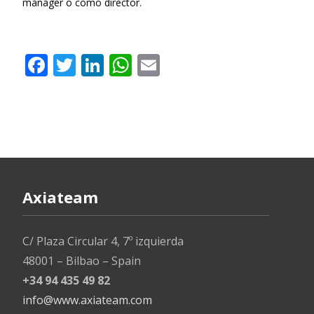
manager o como director.
Leer más…
F
T
Li
W
E
ac
w
n
h
m
e
itt
k
at
ai
b
er
e
s
l
o
dI
A
o
n
p
k
p
Axiateam
C/ Plaza Circular 4, 7º izquierda
48001 – Bilbao – Spain
+34 94 435 49 82
info@www.axiateam.com