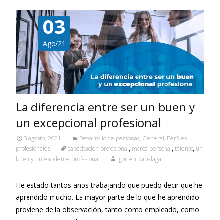
03
Ago/21
La diferencia entre ser un buen y
un excepcional profesional
3 agosto, 2021
Desarrollo de personas
,
General
,
Perfiles
profesionales
capacitación profesional
,
marca personal
,
talento
,
un
buen y un excelente profesional
Igor Arrizabalaga
He estado tantos años trabajando que puedo decir que he
aprendido mucho. La mayor parte de lo que he aprendido
proviene de la observación, tanto como empleado, como