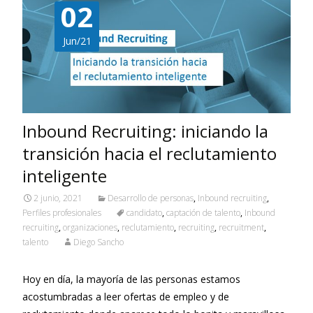
02
Jun/21
Inbound Recruiting: iniciando la
transición hacia el reclutamiento
inteligente
2 junio, 2021
Desarrollo de personas
,
Inbound recruiting
,
Perfiles profesionales
candidato
,
captación de talento
,
Inbound
recruiting
,
organizaciones
,
reclutamiento
,
recruiting
,
recruitment
,
talento
Diego Sancho
Hoy en día, la mayoría de las personas estamos
acostumbradas a leer ofertas de empleo y de