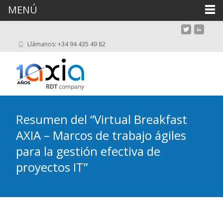
MENÚ
Llámanos: +34 94 435 49 82
Resumen del “Virtual Breakfast
AXIA – Marcos de trabajo ágiles
para la gestión efectiva de
proyectos IT”