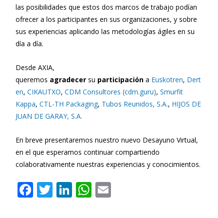
las posibilidades que estos dos marcos de trabajo podían
ofrecer a los participantes en sus organizaciones, y sobre
sus experiencias aplicando las metodologías ágiles en su
día a día.
Desde AXIA,
queremos
agradecer
su
participación
a
Euskotren
,
Dert
en
,
CIKAUTXO
,
CDM Consultores (cdm.guru)
,
Smurfit
Kappa
,
CTL-TH Packaging
,
Tubos Reunidos, S.A.
,
HIJOS DE
JUAN DE GARAY, S.A.
En breve presentaremos nuestro nuevo Desayuno Virtual,
en el que esperamos continuar compartiendo
colaborativamente nuestras experiencias y conocimientos.
F
T
Li
W
E
ac
w
n
h
m