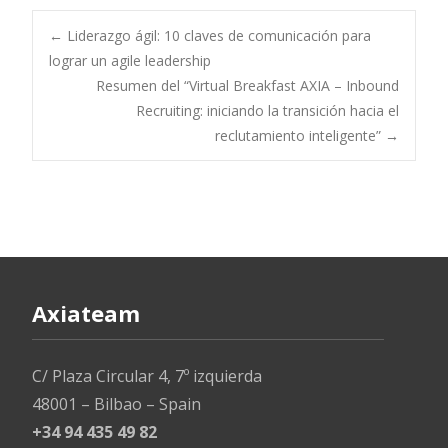
e
itt
k
at
ai
b
er
e
s
l
Navegación
←
Liderazgo ágil: 10 claves de comunicación para
o
dI
A
lograr un agile leadership
Resumen del “Virtual Breakfast AXIA – Inbound
o
n
p
de
Recruiting: iniciando la transición hacia el
k
p
reclutamiento inteligente”
→
entradas
Axiateam
C/ Plaza Circular 4, 7º izquierda
48001 – Bilbao – Spain
+34 94 435 49 82