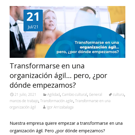
21
Jul/21
Transformarse en una
organización ágil… pero, ¿por
dónde empezamos?
21 julio, 2021
Agilidad
,
Cambio cultural
,
General
cultura
,
marcos de trabajo
,
Transformación agile
,
Transformarse en una
organización ágil
Igor Arrizabalaga
Nuestra empresa quiere empezar a transformarse en una
organización ágil. Pero ¿por dónde empezamos?