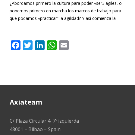
¿Abordamos primero la cultura para poder «ser» ágiles, o
ponemos primero en marcha los marcos de trabajo para
que podamos «practicar” la agilidad? Y así comienza la
Leer más…
F
T
Li
W
E
ac
w
n
h
m
e
itt
k
at
ai
b
er
e
s
l
o
dI
A
o
n
p
k
p
Axiateam
C/ Plaza Circular 4, 7º izquierda
48001 – Bilbao – Spain