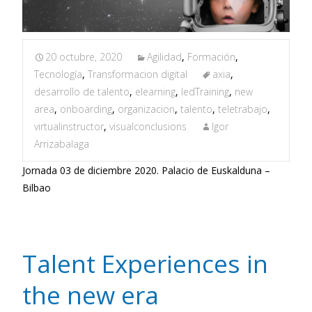
20 octubre, 2020
Agilidad
,
Formación
,
Tecnología
,
Transformacion digital
axia
,
desarrollo de talento
,
elearning
,
ledTraining
,
new
area
,
onboarding
,
organizacion
,
talento
,
teletrabajo
,
virtualinstructor
,
visualconclusions
Igor
Arrizabalaga
Jornada 03 de diciembre 2020. Palacio de Euskalduna –
Bilbao
Talent Experiences in
the new era