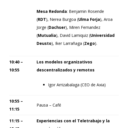
Mesa Redonda
: Benjamin Rosende
(
RDT
), Nerea Burgoa (
Ulma Forja
), Aroa
Jorge (
Dachser
), Miren Fernandez
(
Mutualia
), David Lamiquiz (
Universidad
Deusto
), Iker Larrañaga (
Zego
).
10:40 –
Los modelos organizativos
10:55
descentralizados y remotos
Igor Arrizabalaga (CEO de Axia)
10:55 –
Pausa – Café
11:15
11:15 –
Experiencias con el Teletrabajo y la