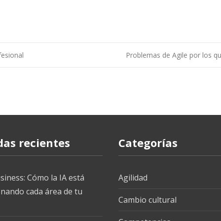
fesional
Problemas de Agile por los qu
das recientes
Categorías
siness: Cómo la IA está
Agilidad
onando cada área de tu
Cambio cultural