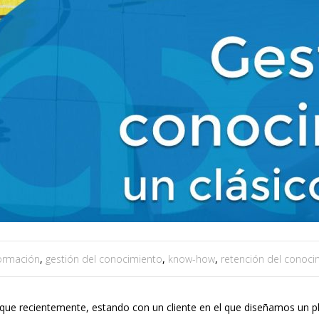
ormación
,
gestión del conocimiento
,
know-how
,
retención del conoci
e recientemente, estando con un cliente en el que diseñamos un pla