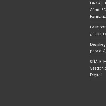
De CAD a
Cómo 3D,
Formaci
La import
¿está tu
Desplieg
para el 
SFIA: El
Gestión d
Digital