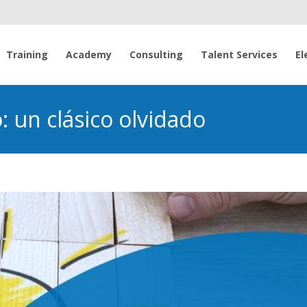
Saltar
al
Training
Academy
Consulting
Talent Services
El
contenido
 un clásico olvidado