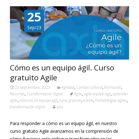
25
Sep/23
Cómo es un equipo ágil. Curso
gratuito Agile
25 septiembre, 2023
Agilidad
,
Cambio cultural
,
Formación
,
Recursos
,
Transformacion digital
Agile
,
agile equipo ágil
,
aprender
agile
,
cómo es un equipo ágil
,
curso gratuito
,
ebook
,
metodologías ágiles
,
transformación digital
axia
Para responder a cómo es un equipo ágil, en nuestro
curso gratuito Agile avanzamos en la comprensión de
cómo funciona este enfoque transformador en las