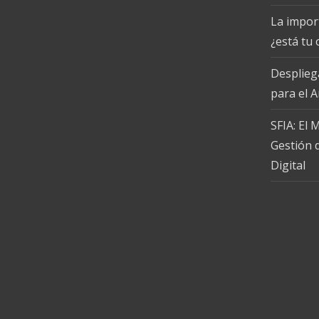
La import
¿está tu
Desplieg
para el 
SFIA: El
Gestión d
Digital