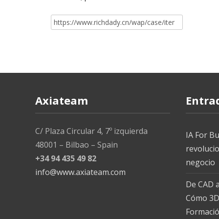
Buscar
por:
Axiateam
Entra
C/ Plaza Circular 4, 7º izquierda
IA For Bu
48001 – Bilbao – Spain
revoluci
+34 94 435 49 82
negocio
info@www.axiateam.com
De CAD a
Cómo 3D,
Formaci