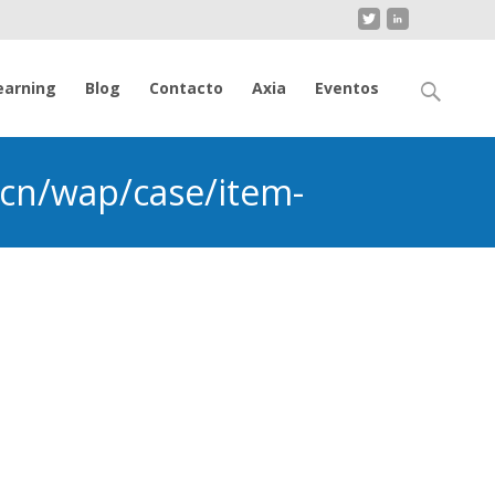
Buscar
earning
Blog
Contacto
Axia
Eventos
por:
.cn/wap/case/item-