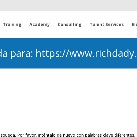
Saltar
al
Training
Academy
Consulting
Talent Services
El
contenido
da para: https://www.richdady
squeda. Por favor, inténtalo de nuevo con palabras clave diferentes.